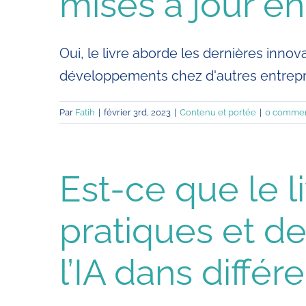
mises à jour e
Oui, le livre aborde les dernières inno
développements chez d'autres entrep
Par
Fatih
|
février 3rd, 2023
|
Contenu et portée
|
0 commen
Est-ce que le 
pratiques et d
l’IA dans diffé