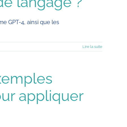
de langage ?
me GPT-4, ainsi que les
Lire la suite
exemples
ur appliquer