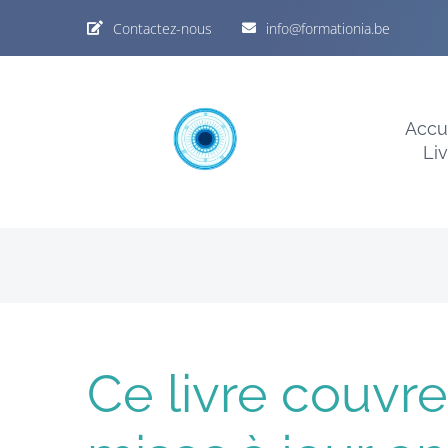
Passer
Contactez-nous
info@formationia.be
au
contenu
Accu
Li
Ce livre couvre