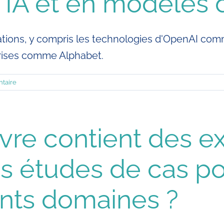
n IA et en modèles 
vations, y compris les technologies d'OpenAI com
rises comme Alphabet.
taire
livre contient des 
es études de cas po
rents domaines ?