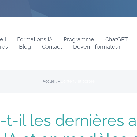
eil
Formations IA
Programme
ChatGPT
vres
Blog
Contact
Devenir formateur
Accueil
»
Contenu et portée
-t-il les dernières