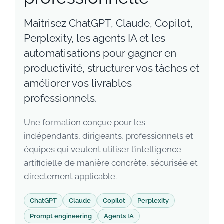
Maîtrisez ChatGPT, Claude, Copilot,
Entreprises
Perplexity, les agents IA et les
automatisations pour gagner en
Automatisation IA
productivité, structurer vos tâches et
améliorer vos livrables
Villes
professionnels.
Une formation conçue pour les
Livres
indépendants, dirigeants, professionnels et
équipes qui veulent utiliser l’intelligence
Blog
artificielle de manière concrète, sécurisée et
directement applicable.
Contact
ChatGPT
Claude
Copilot
Perplexity
Prompt engineering
Agents IA
Devenir formateur