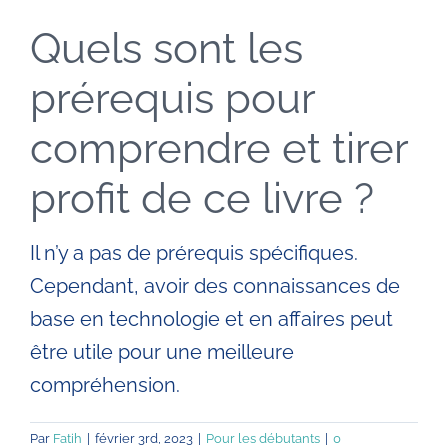
Quels sont les
Entreprises
prérequis pour
Automatisation IA
comprendre et tirer
Villes
profit de ce livre ?
Livres
Il n’y a pas de prérequis spécifiques.
Cependant, avoir des connaissances de
Blog
base en technologie et en affaires peut
être utile pour une meilleure
Contact
compréhension.
Par
Fatih
|
février 3rd, 2023
|
Pour les débutants
|
0
Devenir formateur