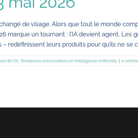
23 mai 2026
lle a changé de visage. Alors que tout le monde c
026 marque un tournant : l’IA devient agent. Les
s – redéfinissent leurs produits pour qu’ils ne se c
act de l'IA
,
Tendances et Innovations en Intelligence Artificielle
|
0 comme