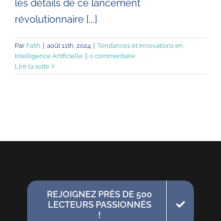
les détails de ce lancement
révolutionnaire [...]
Par
Fatih
|
août 11th, 2024
|
Tendances et Innovations en
Intelligence Artificielle
|
0 commentaire
Lire la suite
REJOIGNEZ PRÈS DE 500
LECTEURS PASSIONNÉS
!