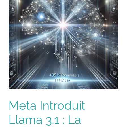
Entreprises
Automatisation IA
Villes
Livres
Blog
Meta Introduit
Contact
Llama 3.1 : La
Devenir formateur