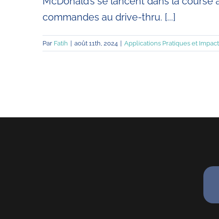
McDonald’s se lancent dans la course à
commandes au drive-thru. [...]
Par
Fatih
|
août 11th, 2024
|
Applications Pratiques et Impact 