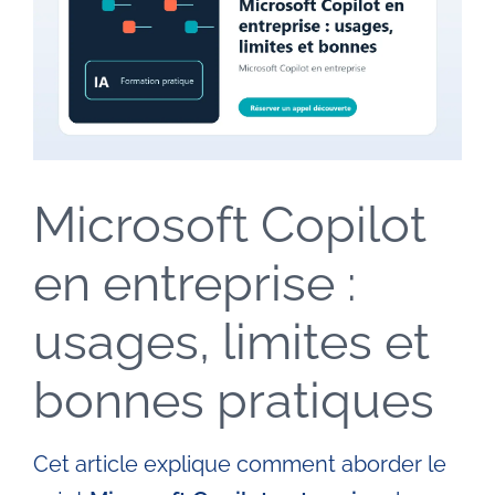
Entreprises
Automatisation IA
Villes
Microsoft Copilot
en entreprise :
Livres
usages, limites et
Blog
bonnes pratiques
Contact
Cet article explique comment aborder le
Devenir formateur