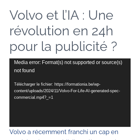
Volvo et l’IA : Une
Entreprises
révolution en 24h
Automatisation IA
pour la publicité ?
Villes
Lecteur
Media error: Format(s) not supported or source(s)
not found
vidéo
Livres
Télécharger le fichier: https://formationia.be/wp-
content/uploads/2024/11/Volvo-For-Life-AI-generated-spec-
Blog
commercial.mp4?_=1
Contact
Volvo a récemment franchi un cap en
Devenir formateur