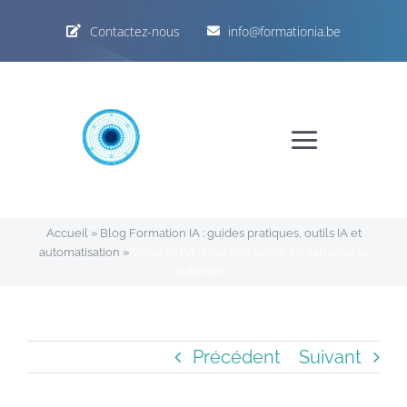
Passer
Contactez-nous
info@formationia.be
au
contenu
Toggle
Navigat
Accueil
Accueil
»
Blog Formation IA : guides pratiques, outils IA et
automatisation
»
Volvo et l’IA : Une révolution en 24h pour la
Formations IA
publicité ?
Programme
Précédent
Suivant
ChatGPT