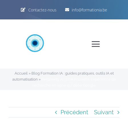
Passer
Contactez-nous
info@formationia.be
au
contenu
Toggle
Navigat
Accueil
Accueil
»
Blog Formation IA : guides pratiques, outils IA et
automatisation
»
Perplexity AI : Une nouvelle expérience de
Formations IA
recherche en ligne qui défie Google
Programme
Précédent
Suivant
ChatGPT