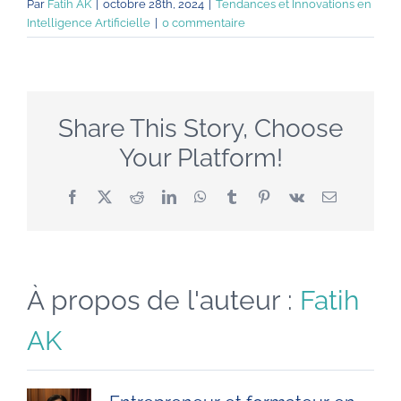
Par
Fatih AK
|
octobre 28th, 2024
|
Tendances et Innovations en
Intelligence Artificielle
|
0 commentaire
Share This Story, Choose
Your Platform!
Facebook
X
Reddit
LinkedIn
WhatsApp
Tumblr
Pinterest
Vk
Email
À propos de l'auteur :
Fatih
AK