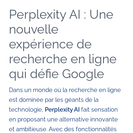
Perplexity AI : Une
Entreprises
nouvelle
Automatisation IA
expérience de
Villes
recherche en ligne
qui défie Google
Livres
Dans un monde où la recherche en ligne
Blog
est dominée par les géants de la
technologie,
Perplexity AI
fait sensation
Contact
en proposant une alternative innovante
et ambitieuse. Avec des fonctionnalités
Devenir formateur