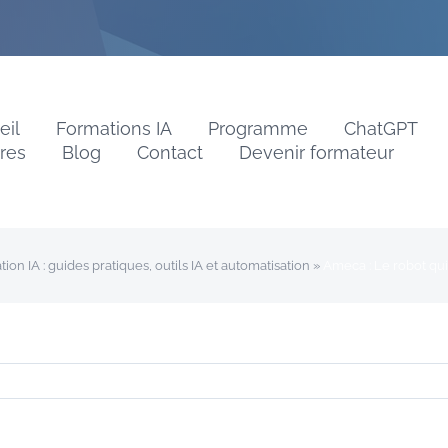
eil
Formations IA
Programme
ChatGPT
vres
Blog
Contact
Devenir formateur
on IA : guides pratiques, outils IA et automatisation
»
Ameca : Le robot qui