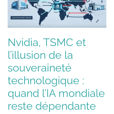
Entreprises
Automatisation IA
Nvidia, TSMC et
Villes
l’illusion de la
Livres
souveraineté
technologique :
Blog
quand l’IA mondiale
Contact
reste dépendante
Devenir formateur