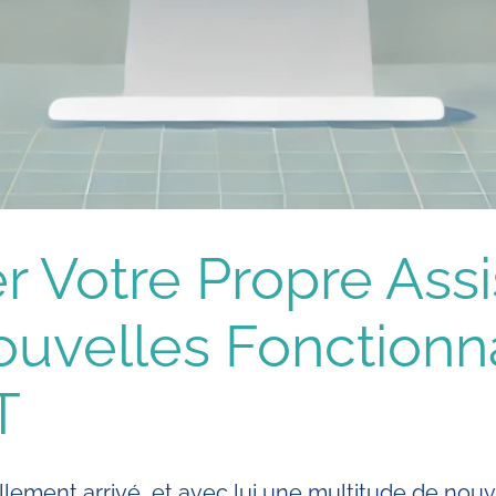
Votre Propre Assi
ouvelles Fonctionna
T
lement arrivé, et avec lui une multitude de nouvel