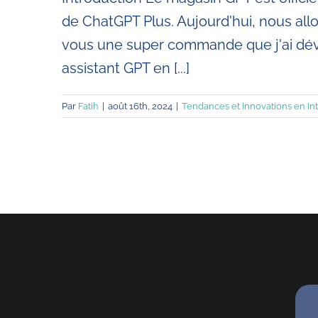
de ChatGPT Plus. Aujourd'hui, nous all
vous une super commande que j'ai dév
assistant GPT en [...]
Par
Fatih
|
août 16th, 2024
|
Tendances et Innovations en Inte